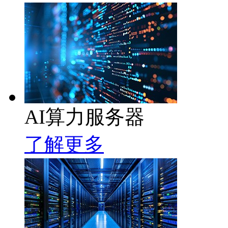
AI算力服务器
了解更多