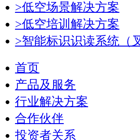
>低空场景解决方案
>低空培训解决方案
>智能标识识读系统（
首页
产品及服务
行业解决方案
合作伙伴
投资者关系