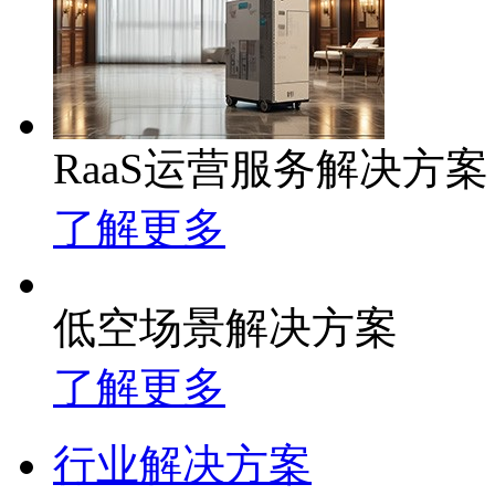
RaaS运营服务解决方案
了解更多
低空场景解决方案
了解更多
行业解决方案