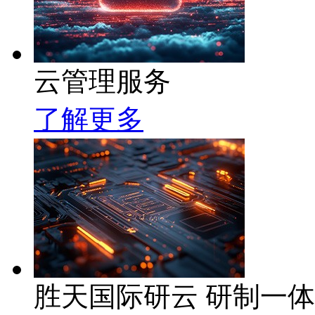
云管理服务
了解更多
胜天国际研云 研制一