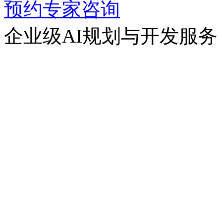
预约专家咨询
企业级AI规划与开发服务