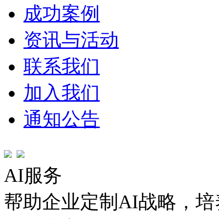
成功案例
资讯与活动
联系我们
加入我们
通知公告
AI服务
帮助企业定制AI战略，培养