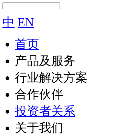
中
EN
首页
产品及服务
行业解决方案
合作伙伴
投资者关系
关于我们