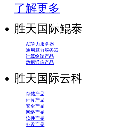
了解更多
胜天国际鲲泰
AI算力服务器
通用算力服务器
计算终端产品
数据通信产品
胜天国际云科
存储产品
计算产品
安全产品
网络产品
软件产品
外设产品