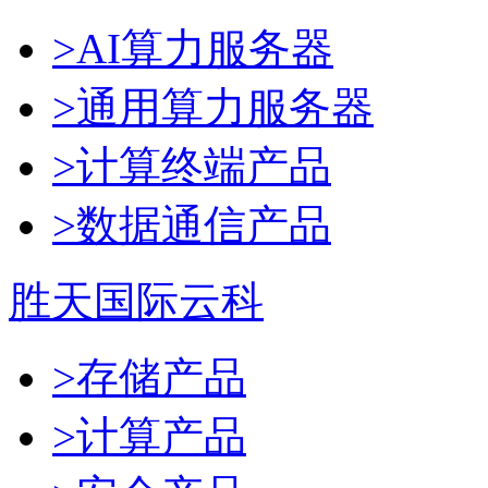
>AI算力服务器
>通用算力服务器
>计算终端产品
>数据通信产品
胜天国际云科
>存储产品
>计算产品