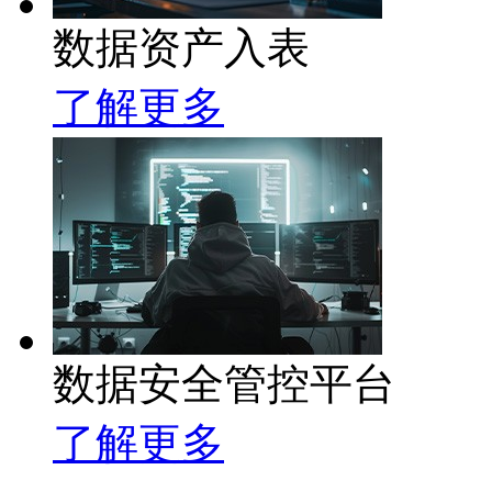
数据资产入表
了解更多
数据安全管控平台
了解更多