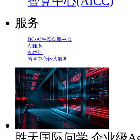
智算中心(AICC)
服务
DC·AI生态创新中心
AI服务
AI培训
智算中心运营服务
胜天国际问学 企业级Ag