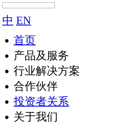
中
EN
首页
产品及服务
行业解决方案
合作伙伴
投资者关系
关于我们