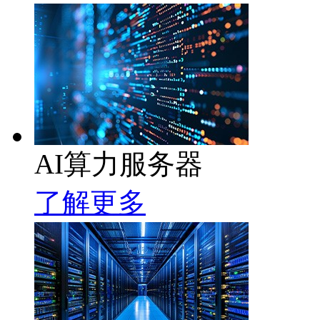
AI算力服务器
了解更多