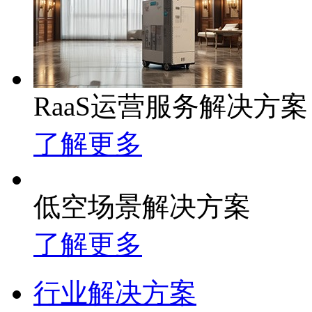
RaaS运营服务解决方案
了解更多
低空场景解决方案
了解更多
行业解决方案