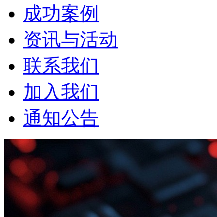
成功案例
资讯与活动
联系我们
加入我们
通知公告