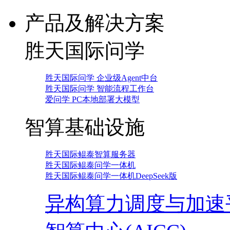
产品及解决方案
胜天国际问学
胜天国际问学 企业级Agent中台
胜天国际问学 智能流程工作台
爱问学 PC本地部署大模型
智算基础设施
胜天国际鲲泰智算服务器
胜天国际鲲泰问学一体机
胜天国际鲲泰问学一体机DeepSeek版
异构算力调度与加速