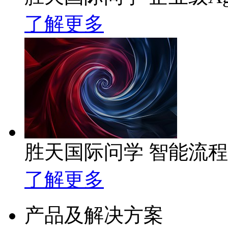
了解更多
胜天国际问学 智能流
了解更多
产品及解决方案