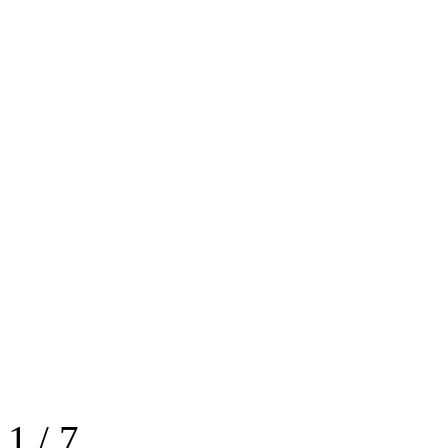
1
/
7