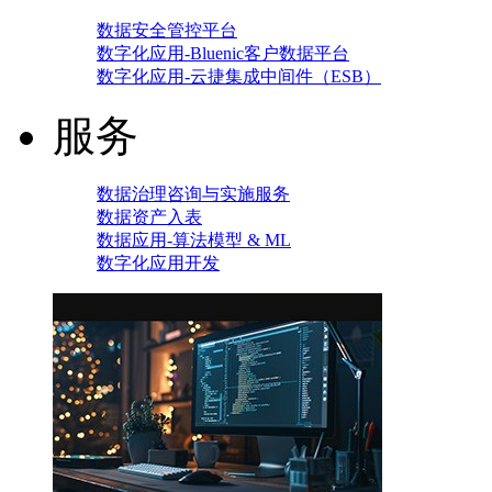
数据安全管控平台
数字化应用-Bluenic客户数据平台
数字化应用-云捷集成中间件（ESB）
服务
数据治理咨询与实施服务
数据资产入表
数据应用-算法模型 & ML
数字化应用开发