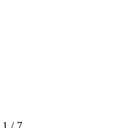
1
/
7