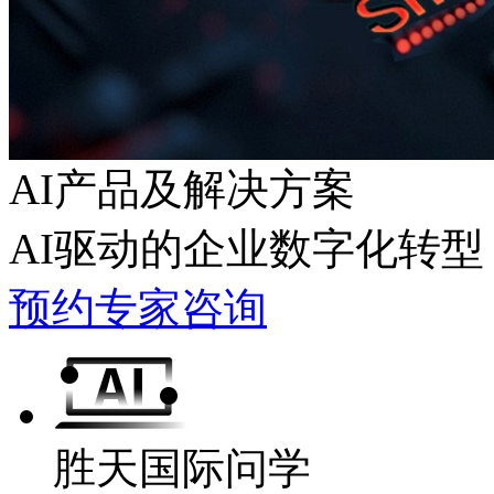
AI产品及解决方案
AI驱动的企业数字化转型
预约专家咨询
胜天国际问学