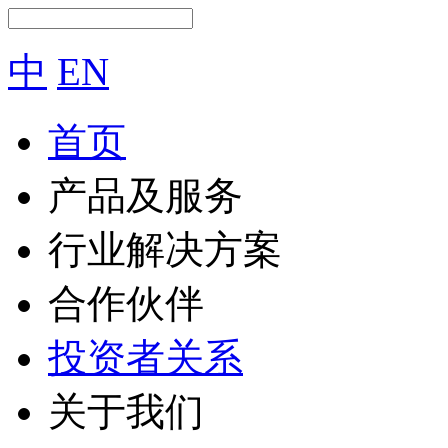
中
EN
首页
产品及服务
行业解决方案
合作伙伴
投资者关系
关于我们