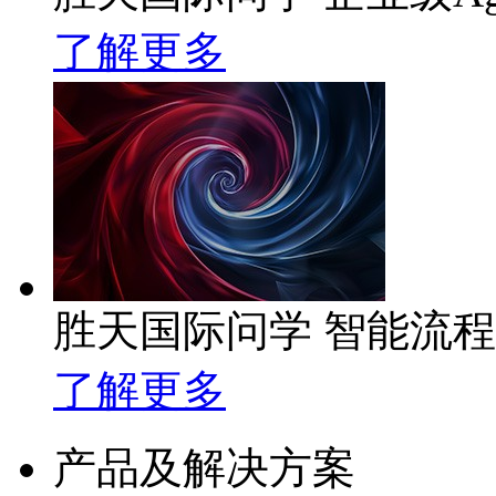
了解更多
胜天国际问学 智能流
了解更多
产品及解决方案