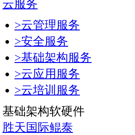
云服务
>云管理服务
>安全服务
>基础架构服务
>云应用服务
>云培训服务
基础架构软硬件
胜天国际鲲泰