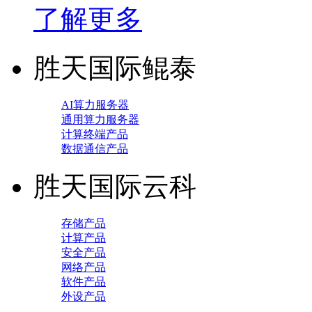
了解更多
胜天国际鲲泰
AI算力服务器
通用算力服务器
计算终端产品
数据通信产品
胜天国际云科
存储产品
计算产品
安全产品
网络产品
软件产品
外设产品